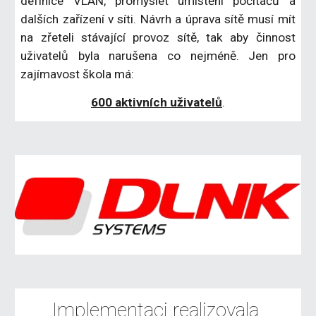
definice VLAN, promyslet umístění počítačů a
dalších zařízení v síti. Návrh a úprava sítě musí mít
na zřeteli stávající provoz sítě, tak aby činnost
uživatelů byla narušena co nejméně. Jen pro
zajímavost škola má:
600 aktivních uživatelů
.
Implementaci realizovala 